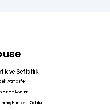
ouse
lik ve Şeffaflık
ıcak Atmosfer
albinde Konum
lanmış Konforlu Odalar