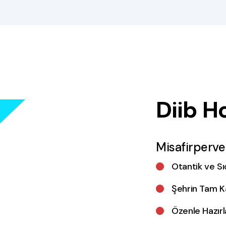
Diib H
Misafirperver
Otantik ve S
Şehrin Tam K
Özenle Hazır