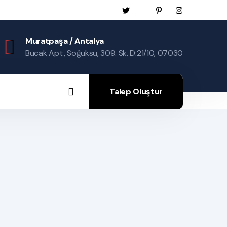
Muratpaşa / Antalya
Bucak Apt:, Soğuksu, 309. Sk. D:21/10, 07030
Talep Oluştur