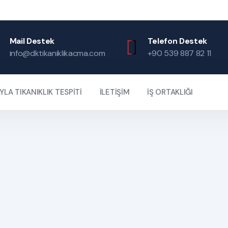
Mail Destek
Telefon Destek
info@dktikaniklikacma.com
+90 539 887 82 11
LA TIKANIKLIK TESPİTİ
İLETİŞİM
İŞ ORTAKLIĞI